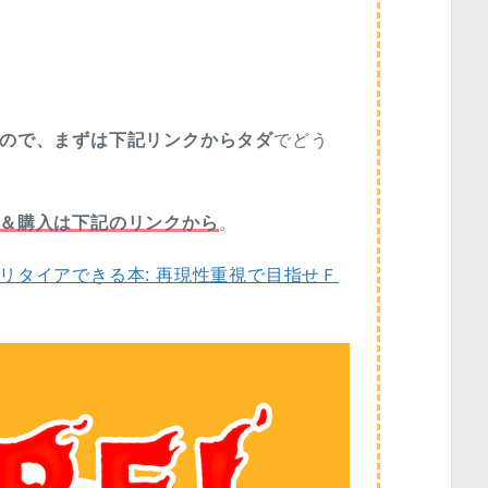
ので、まずは下記リンクからタダ
でどう
＆購入は下記のリンクから
。
リタイアできる本: 再現性重視で目指せＦ