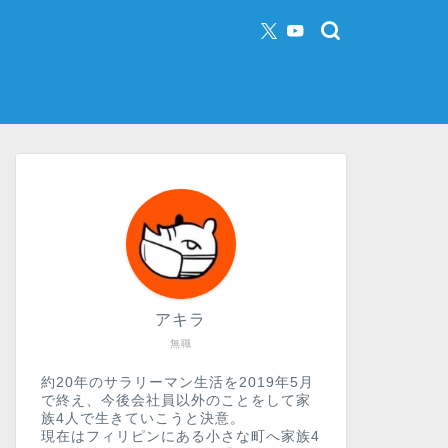
アキラ
無職
約20年のサラリーマン生活を2019年5月
で終え、今後会社員以外のことをして家
族4人で生きていこうと決意。
現在はフィリピンにある小さな町へ家族4