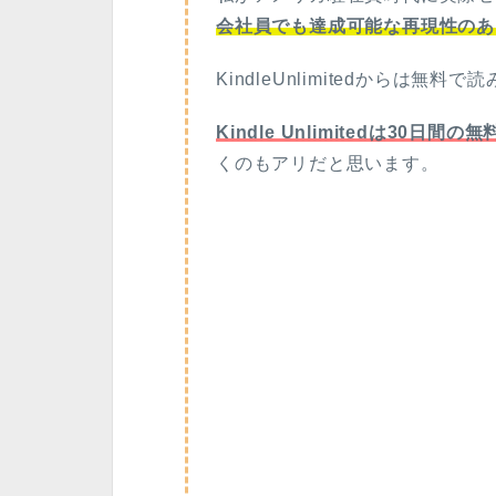
会社員でも達成可能な再現性のあ
KindleUnlimitedからは無料
Kindle Unlimitedは30日
くのもアリだと思います。