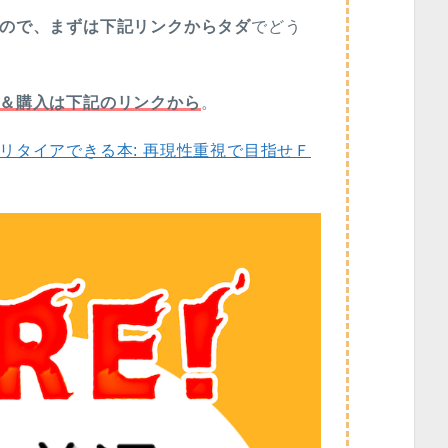
ので、まずは下記リンクからタダ
でどう
＆購入は下記のリンクから
。
リタイアできる本: 再現性重視で目指せＦ