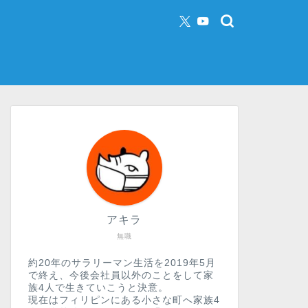
アキラ
無職
約20年のサラリーマン生活を2019年5月
で終え、今後会社員以外のことをして家
族4人で生きていこうと決意。
現在はフィリピンにある小さな町へ家族4