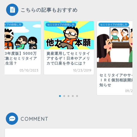
こちらの記事もおすすめ
リタイアの目指し方
セミリタイアの目指し方
セミリタイアの目指し方
023年度版】5000万
資産運用してセミリタイ
で家族とセミリタイア
アするぞ！日本やアメリ
貧乏生活？
カで口座を作るには？
05/10/2023
10/23/2019
セミリタイアやサイ
ＩＲＥ個別相談開始
知らせ
09/23/
COMMENT