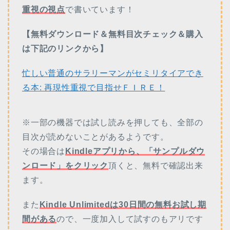
重視の視点
で書いています！
【無料ダウンロード＆無料目次チェック＆購入
は下記のリンクから】
忙しい普通のサラリーマンがセミリタイアでき
る本: 再現性重視で目指せＦＩＲＥ！
※一部の機器では試し読みを押しても、全部の
目次が読めないことがあるようです。
その場合は
Kindleアプリから、「サンプルダウ
ンロード」をクリック
頂くと、無料で確認出来
ます。
また
Kindle Unlimitedは30日間の無料お試し期
間がある
ので、一度加入して試すのもアリです