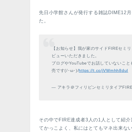
先日小学館さんが発行する雑誌DIME1
た。
【お知らせ】我が家のサイドFIREセミリ
ビューいただきました。
ブログやYouTubeでお話していない
売です(/･ω･)/
https://t.co/jVWmhh8duI
— アキラ＠フィリピンセミリタイアFIRE (@a
その中でFIRE達成者3人の1人として
てかっこよく、私にはとてもマネ出来な