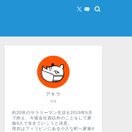
アキラ
無職
約20年のサラリーマン生活を2019年5月
で終え、今後会社員以外のことをして家
族4人で生きていこうと決意。
現在はフィリピンにある小さな町へ家族4