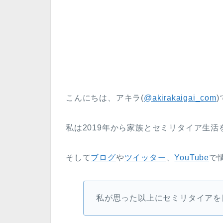
こんにちは、アキラ(
@akirakaigai_com
私は2019年から家族とセミリタイア生
そして
ブログ
や
ツイッター
、
YouTube
で
私が思った以上にセミリタイアを