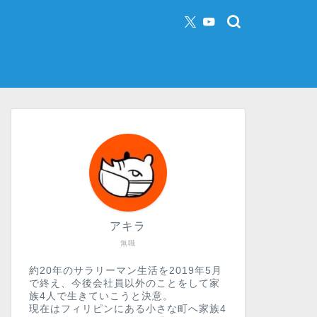
アキラ
無職
約20年のサラリーマン生活を2019年5月
で終え、今後会社員以外のことをして家
族4人で生きていこうと決意。
現在はフィリピンにある小さな町へ家族4