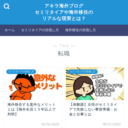
アキラ海外ブログ
セミリタイアや海外移住の
リアルな現実とは？
ホーム
セミリタイアの目指し方
海外移住の目指し方
― TAG ―
転職
セミリタイアの目指し方
セミリタイアの目指し方
海外移住する意外なメリット
【体験談】女性がセミリタイ
とは【海外生活１５年以上で
アで失敗しない事前準備：お
判明】
金と仕事とは
10/24/2020
09/21/2020