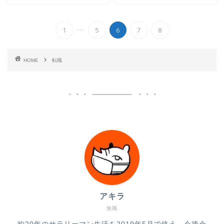
...
1
5
6
7
8
HOME
転職
アキラ
無職