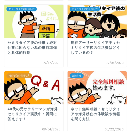
セミリタイアの目指し方
セミリタイアの目指し方
セミリタイア後の仕事：絶対
現在アーリーリタイア中：セ
仕事に困らない為の事前準備
ミリタイア後の生活費はどう
と具体的行動
しているの？
09/17/2020
09/07/2020
海外移住の目指し方
お知らせ
40代の元サラリーマンが海外
ネット無料相談：セミリタイ
セミリタイア実践中：質問に
アや海外移住の体験談や情報
答えます！
を聞く方法
09/04/2020
08/22/2020