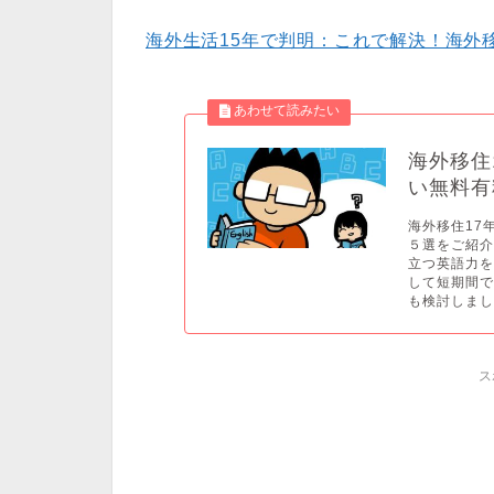
海外生活15年で判明：これで解決！海外
海外移住
い無料有
海外移住17
５選をご紹介
立つ英語力
して短期間
も検討しましょ
ス