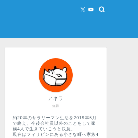
アキラ
無職
約20年のサラリーマン生活を2019年5月
で終え、今後会社員以外のことをして家
族4人で生きていこうと決意。
現在はフィリピンにある小さな町へ家族4