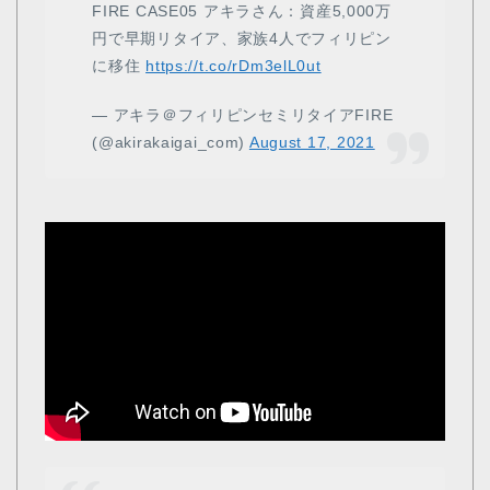
FIRE CASE05 アキラさん：資産5,000万
円で早期リタイア、家族4人でフィリピン
に移住
https://t.co/rDm3elL0ut
— アキラ＠フィリピンセミリタイアFIRE
(@akirakaigai_com)
August 17, 2021