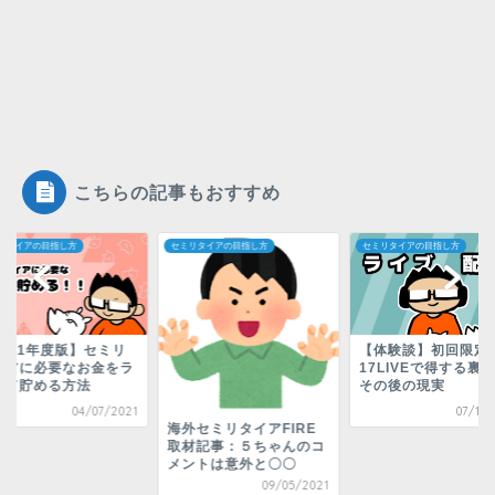
こちらの記事もおすすめ
リタイアの目指し方
セミリタイアの目指し方
セミリタイアの目指し方
2021年度版】セミリ
【体験談】初回限定
イアに必要なお金をラ
17LIVEで得する裏
して貯める方法
その後の現実
04/07/2021
07/17/
海外セミリタイアFIRE
取材記事：５ちゃんのコ
メントは意外と〇〇
09/05/2021