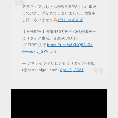
アラフィフおじさんが週刊SPA!さんに取材
して頂き、浮かれてしまいました。大変申
し訳ございません
#はしゃぎすぎ
【日刊SPA!】年収450万円の40代が海外セ
ミリタイア生活。資産5000万円
で“FIRE”決行
https://t.co/x3XNQBJvRe
@weekly_SPA
より
— アキラ＠フィリピンセミリタイアFIRE
(@akirakaigai_com)
April 6, 2021