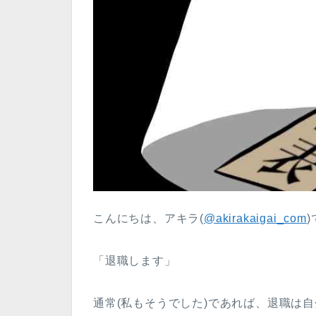
こんにちは、アキラ(
@akirakaigai_com
「退職します」
通常(私もそうでした)であれば、退職は