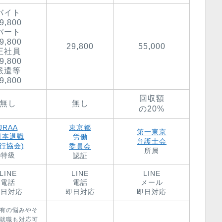
バイト
9,800
パート
9,800
29,800
55,000
正社員
9,800
派遣等
9,800
回収額
無し
無し
の20%
JRAA
東京都
第一東京
日本退職
労働
弁護士会
行協会)
委員会
所属
特級
認証
LINE
LINE
LINE
電話
電話
メール
即日対応
即日対応
即日対応
有の悩みやそ
就職も対応可