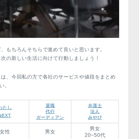
ば、もちろんそちらで進めて良いと思います。
、次の新しい生活に向けて行動しましょう！
には、今回私の方で各社のサービスや値段をまとめ
さい。
退職
弁護士
わたし
代行
法人
NEXT
ガーディアン
みやび
男女
女性
男女
20~50代