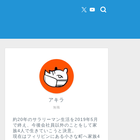
アキラ
無職
約20年のサラリーマン生活を2019年5月
で終え、今後会社員以外のことをして家
族4人で生きていこうと決意。
現在はフィリピンにある小さな町へ家族4